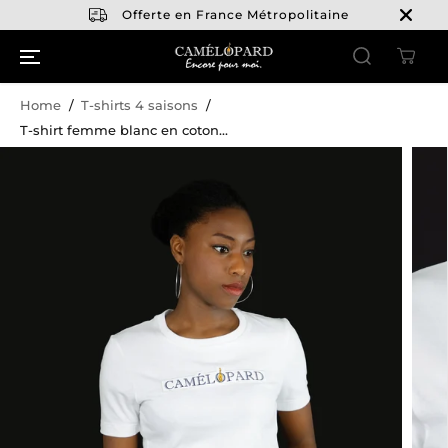
PASSER AU
Offerte en France Métropolitaine
CONTENU
Home
T-shirts 4 saisons
T-shirt femme blanc en coton...
PASSER AUX
INFORMATIO
NS SUR LE
PRODUIT