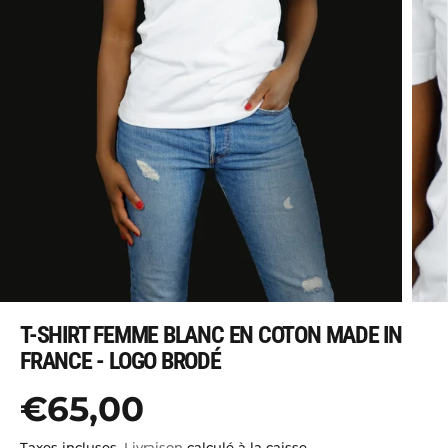
T-SHIRT FEMME BLANC EN COTON MADE IN
FRANCE - LOGO BRODÉ
€65,00
P
R
Taxes incluses.
Livraison
calculé à la caisse