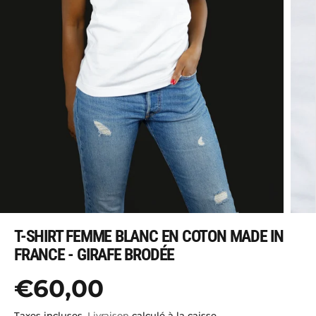
T-SHIRT FEMME BLANC EN COTON MADE IN
FRANCE - GIRAFE BRODÉE
€60,00
P
R
Taxes incluses.
Livraison
calculé à la caisse